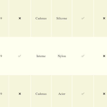
39
❌
Cadenas
Sili­cone
✅
❌
19
✅
Interne
Nylon
✅
❌
59
❌
Cadenas
Acier
✅
❌