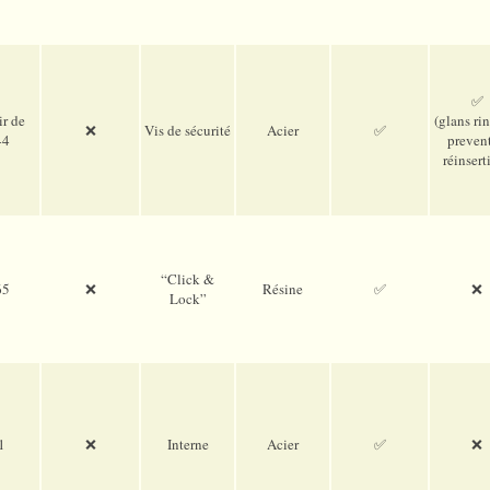
✅
ir de
(glans ri
❌
Vis de sécurité
Acier
✅
44
prevent
réinsert
“Click &
65
❌
Résine
✅
❌
Lock”
1
❌
Interne
Acier
✅
❌