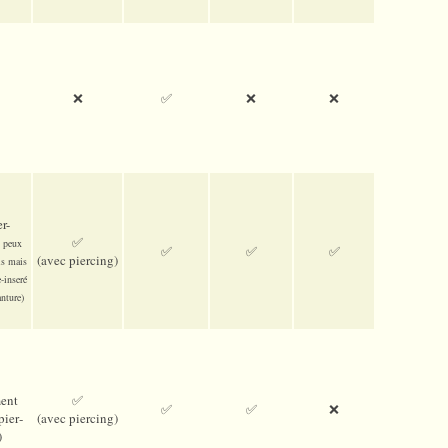
❌
✅
❌
❌
r-
:
✅
peux
✅
✅
✅
(avec pier­cing)
is mais
-inseré
nture)
ent
✅
✅
✅
❌
pier­
(avec pier­cing)
)