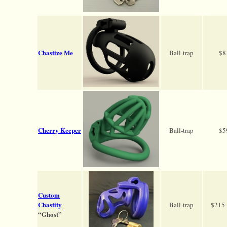
Chastize Me
Ball-trap
$8
Cherry Keeper
Ball-trap
$5
Custom
Chastity
Ball-trap
$215
“Ghost”