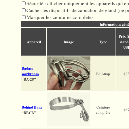
Sécurité : afficher uniquement les appareils qui 
Cacher les dispositifs de capuchon de gland (ne pe
Masquer les ceintures complètes
Informations géné
Prix (t
Appareil
Image
Type
stand
US
Badass
workroom
Ball-trap
$2
“BA-28”
Behind Barz
Ceinture
$6
“BBCB”
complête