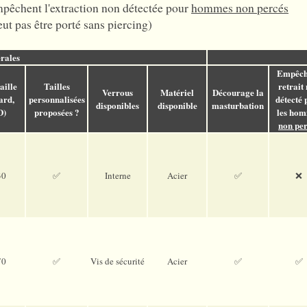
empêchent l'extraction non détectée pour
hommes non percés
ut pas être porté sans piercing)
rales
Empêch
aille
Tailles
retrait
Verrous
Matériel
Décourage la
ard,
personnalisées
détecté 
disponibles
disponible
masturbation
D)
proposées ?
les ho
non per
30
✅
Interne
Acier
✅
❌
70
✅
Vis de sécurité
Acier
✅
✅