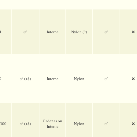
1
✅
Interne
Nylon (?)
✅
❌
9
✅ (+$)
Interne
Nylon
✅
❌
Cadenas ou
-300
✅ (+$)
Nylon
✅
❌
Interne