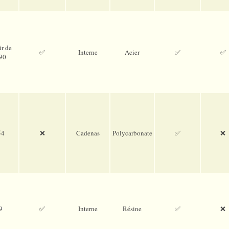
ir de
✅
Interne
Acier
✅
✅
90
54
❌
Cadenas
Poly­carbo­nate
✅
❌
9
✅
Interne
Résine
✅
❌