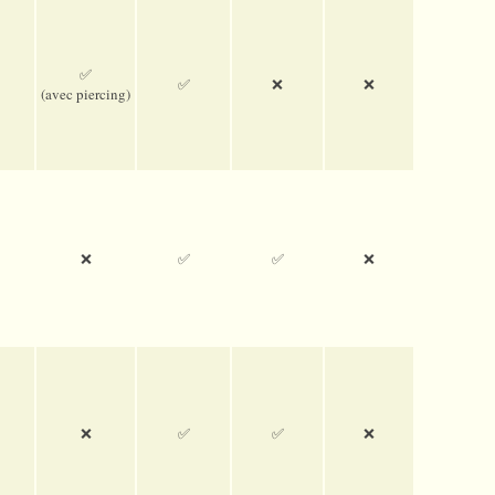
✅
✅
❌
❌
(avec pier­cing)
❌
✅
✅
❌
❌
✅
✅
❌