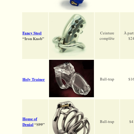
Fancy Steel
Ceinture
À part
“Iron Knob”
complête
$2
Holy Trainer
Ball-trap
$1
House of
Ball-trap
$4
Denial
“S99”