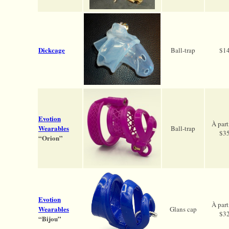
Dickcage
Ball-trap
$1
Evotion
À part
Wearables
Ball-trap
$3
“Orion”
Evotion
À part
Wearables
Glans cap
$3
“Bijou”