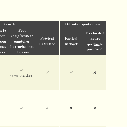
Sécurité
Utilisation quotidienne
e le
Peut
Très facile à
 non
complètement
Prévient
Facile à
mettre
pour
empêcher
l'adultère
nettoyer
(peut
tirer
le
mmes
l'arrachement
pénis dans )
cés
du pénis
✅
✅
✅
❌
(avec pier­cing)
✅
✅
❌
❌