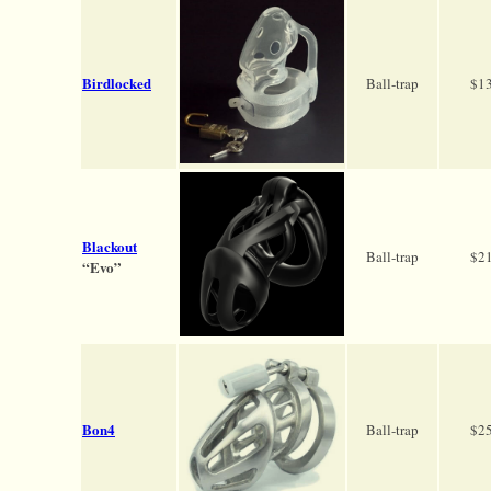
Birdlocked
Ball-trap
$1
Blackout
Ball-trap
$2
“Evo”
Bon4
Ball-trap
$2