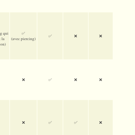
ng qui
✅
✅
❌
❌
 la
(avec pier­cing)
ion)
❌
✅
❌
❌
❌
✅
✅
❌