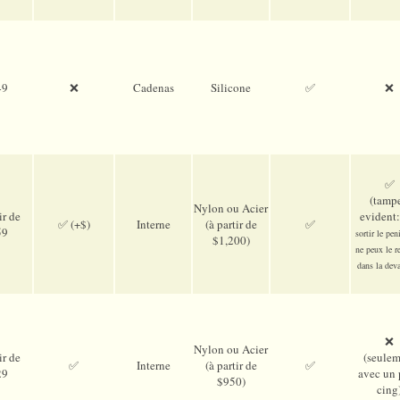
49
❌
Cadenas
Silicone
✅
❌
✅
(tampe
Nylon ou Acier
ir de
evident
✅ (+$)
Interne
(à partir de
✅
59
sortir le pen
$1,200)
ne peux le re
dans la deva
❌
Nylon ou Acier
ir de
(seulem
✅
Interne
(à partir de
✅
29
avec un 
$950)
cing