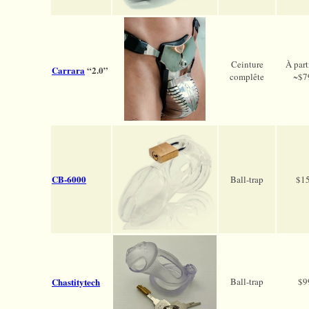
Ceinture
À part
Carrara
“2.0”
complête
~$7
CB-6000
Ball-trap
$1
Chastitytech
Ball-trap
$9