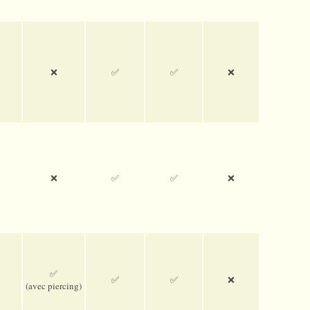
❌
✅
✅
❌
❌
✅
✅
❌
✅
✅
✅
❌
(avec pier­cing)